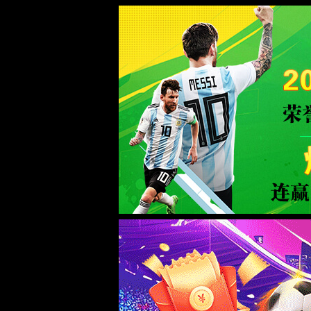
首页
非遗传承
学习园地
yh533388银河官网罐疗法
yh533388银河