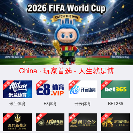
>>
非遗传承
>>
非遗资讯
“yh533388银河官网罐疗
法”获国医大师高度评价
2024-04-09
本站
中医作为中国的传统医学，已经有几千年的历史。随着
时代的发展，中医也在不断地进行创新和改革。其中，
yh533388银河官网罐疗法就是一项非常有代表性的创新
成果。
yh533388银河官网罐疗法将传统的“灸刮推”与磁场、红光
技术相结合，不仅避免了艾灸的烟雾和刮痧的痛苦，还
能达到热能渗透、磁疗保健、红光照射等多种效果。