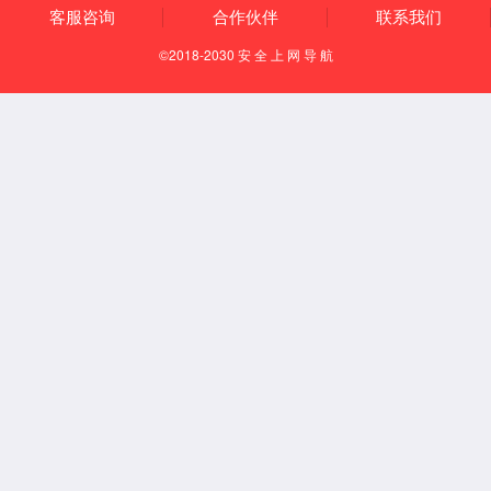
随后的座谈会上，胡木明汇报了yh533388银河官网罐疗
法在技术标准化研究、临床数据积累及校企合作人才培
养基地建设等方面的成果。专家组对yh533388银河官网
公司推动民间疗法向规范化、学科化转型的实践给予高