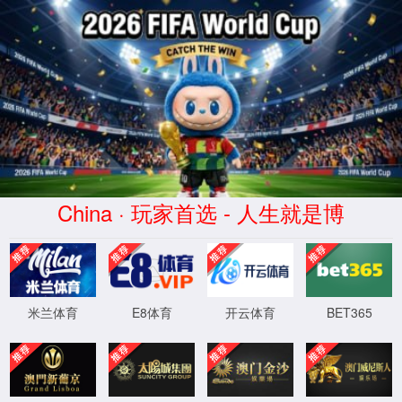
全国中医药行业高等职业教育“十五五”规划
教材编委会专家赴株洲yh533388银河官网罐
调研
发布于：2025-11-11 | 浏览：973
近日，全国中医药行业高等职业教育“十五五”规划教材
（第四期）编委会专家组及教师代表一行，赴株洲
yh533388银河官网医疗器械有限公司（以下简称
“yh533388银河官网公司”）开展调研。作为中医药高职教
育教材建设的核心决策与指导力量，专家组此次考察的
核心目标是通过深入调研“yh533388银河官网罐疗法”的标
准化建设、临床应用成效及教学实践适配性，为该特色