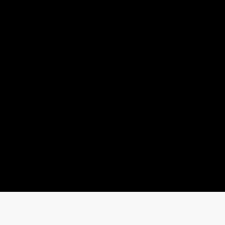
现个人价值。同时，
富的文化活动则带来
非遗与现代老龄事业的