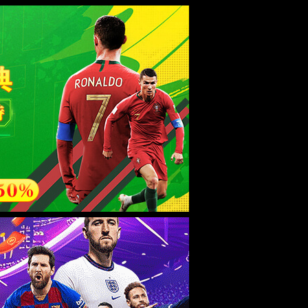
亮相乐学敬老活
活动以 “弘扬孝亲敬老
成为现场焦点，为老年