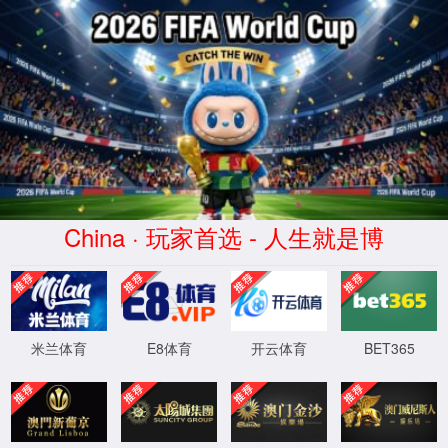
大肠俞(Dàchángshū)