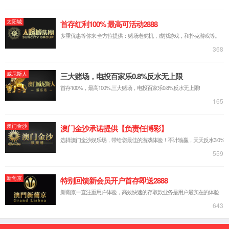
【所属经络】
足太阳膀胱经
【国际代码】
BL25
【特定穴】
大肠之背俞穴