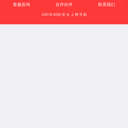
【定位】
在腰部，当第4腰椎棘突下，旁开1.5寸。
【取穴方法】
第1步：正坐或俯卧位；
第2步：两侧骨盆最高点（髂嵴最高点)连线与后正中线的
交点处，为第4腰椎棘突；
第3步：在第4腰椎棘突下有一凹陷，此凹陷旁开2横指(食
指、中指并拢，以中指近端指间关节横纹水平的二指宽度
为1.5寸），即为本穴。
【调理症状】
①腹胀，泄泻，便秘；②腰腿痛；③坐骨神经痛；④遗