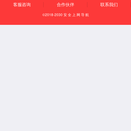
【取穴方法】
仰卧位。由横骨（参见“横骨”）直上量1横指，按压有酸胀
感处，即为本穴。
【调理症状】
①月经不调、痛经、带下等妇科疾患；②遗精、阳痿等男
科疾患。
【艾灸参数】
隔物灸仪艾灸时间：30-50分钟；温度：38-45℃；
艾条悬灸时间：5-10分钟；
艾炷灸时间：3-5壮。