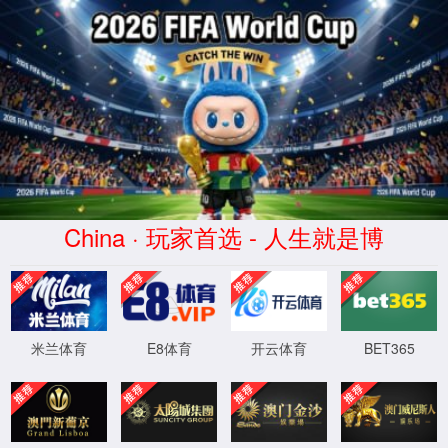
WTS-WAF拦截详情
出现该页面的原因:
1.你的请求是黑客攻击
2.你的请求合法但触发了安全规则,请提交问题反馈
XML 地图