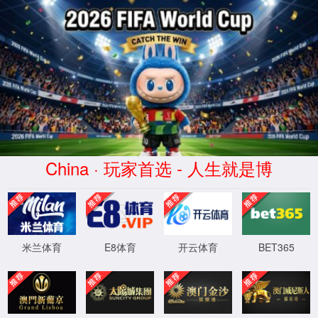
夹承浆(Jiáchéngjiāng)