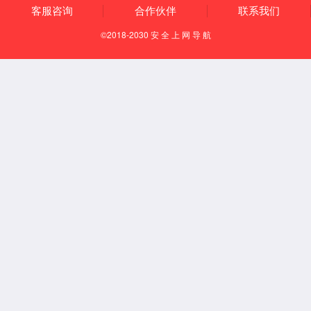
【所属经络】
经外奇穴
【国际代码】
【定位】
在面部，承浆穴旁开1寸处。
【取穴方法】
面部，承浆穴（参见“承浆”）左右各旁开拇指1横指处，即
为本穴。