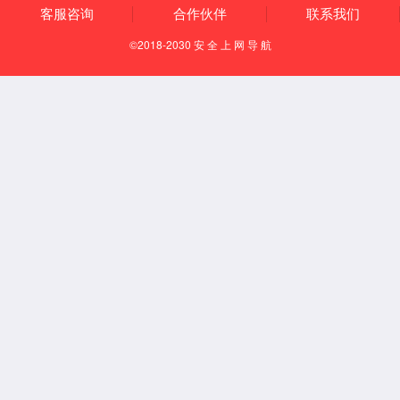
【所属经络】
足少阳胆经
【国际代码】
GB26
【特定穴】
足少阳、带脉交会穴
【定位】
在侧腹部，章门下1.8寸，当第11肋骨游离端下方垂线与脐
水平线的交点上。