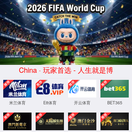
带脉(Dàimài)