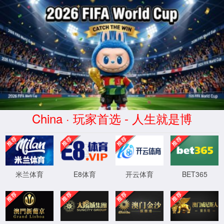
WTS-WAF拦截详情
出现该页面的原因:
1.你的请求是黑客攻击
2.你的请求合法但触发了安全规则,请提交问题反馈
XML 地图