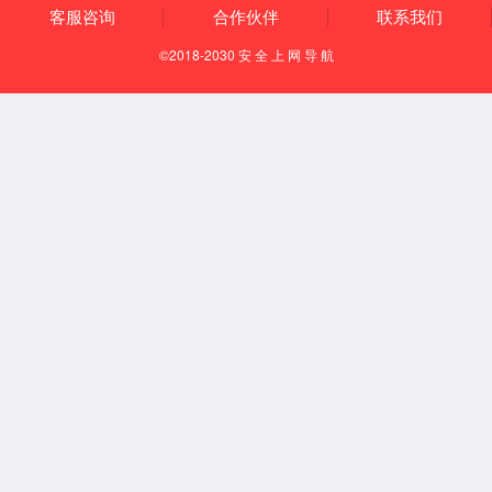
在腰部，当第2腰椎棘突下，旁开3寸。
【取穴方法】
第1步：坐位；
第2步：过肚脐中点绕腰腹一周作一线；
第3步：该线与后正中线的交点即为第2腰椎棘突；
第4步：在第2腰椎棘突下有一凹陷，此凹陷旁开4横指
（食指、中指、无名指、小指四指并拢，以中指近端指间
关节横纹水平的四指宽度为3寸，也称一夫法）处，即为
本穴。
【调理症状】
①遗精，阳痿，等肾虚病证；②小便不利；③腰脊强痛；
④阴囊湿疹，消化不良。