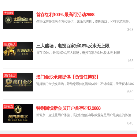
【所属经络】
足太阳膀胱经
【国际代码】
BL52
【定位】