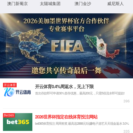
【所属经络】
足太阳膀胱经
【国际代码】
BL6
【定位】