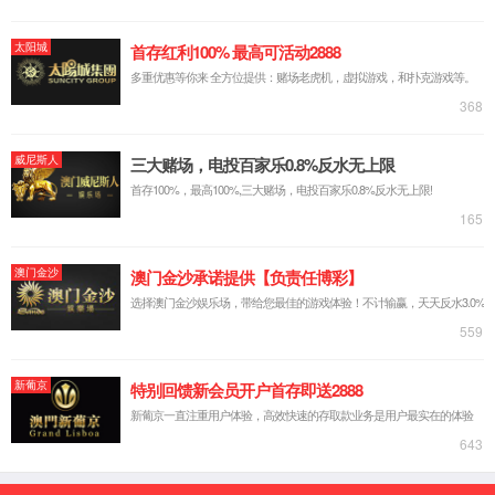
在头部，当前发际正中直上2.5寸，旁开1.5寸。
【取穴方法】
正坐或仰卧位。从前发际正中直上量3横指（示、中指加
另一手拇指），再旁开量2横指，按压有痛感处，即为本
穴。
【调理症状】
①头痛、目眩、癫痫；②鼻塞、目视不明；③热病。
【艾灸参数】
【经验应用】
现代常用于调理近视、鼻炎、额窦炎、内耳眩晕症等。配