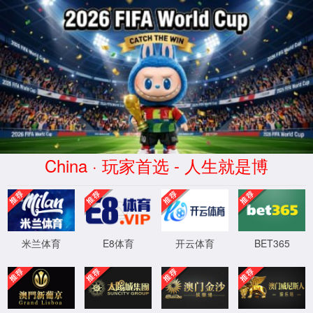
承光(Chéngguāng)