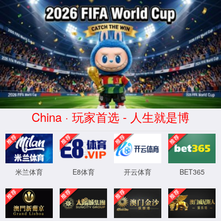
WTS-WAF拦截详情
出现该页面的原因:
1.你的请求是黑客攻击
2.你的请求合法但触发了安全规则,请提交问题反馈
XML 地图