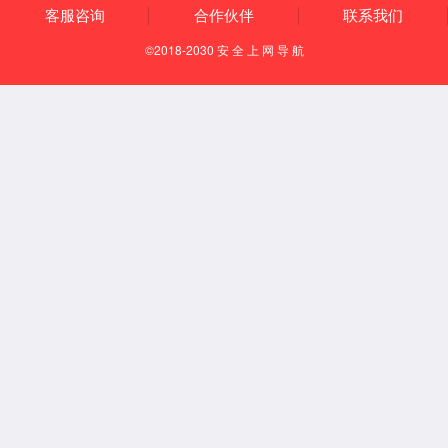
【所属经络】
足少阳胆经
【国际代码】
GB24
【特定穴】