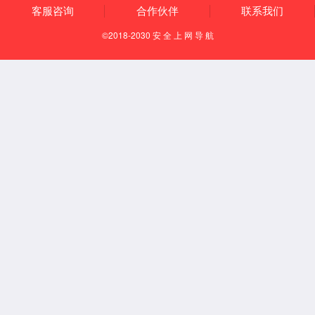
【所属经络】
足厥阴肝经
【国际代码】
LR14
【特定穴】