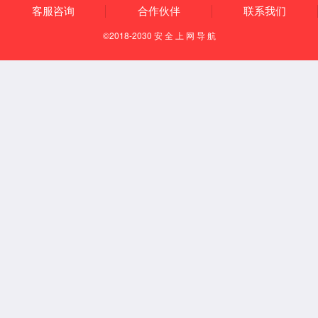
SJ12
【定位】
在臂外侧，当清冷渊与臑会连线的中点处。
【取穴方法】
坐位屈肘。在臂外侧，当清泠渊与臑会连线的中点处。
【调理症状】
①肩臂疼痛、麻木；②头痛，齿痛，项强；③癫痫。
【艾灸参数】
隔物灸仪艾灸时间：20-30分钟；温度：38-45℃；