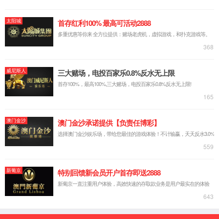
【所属经络】
手少阳三焦经
【国际代码】
SJ11
【定位】