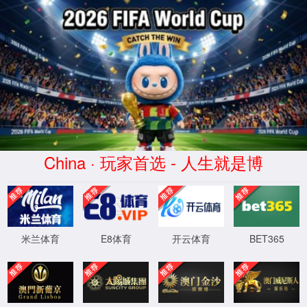
WTS-WAF拦截详情
出现该页面的原因:
1.你的请求是黑客攻击
2.你的请求合法但触发了安全规则,请提交问题反馈
XML 地图