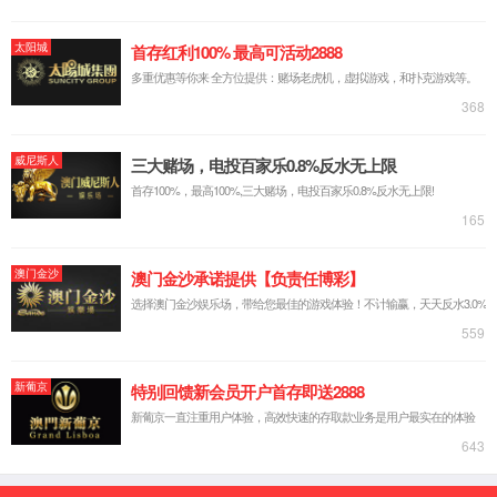
【所属经络】
手少阳三焦经
【国际代码】
SJ3