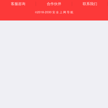
【特定穴】
输穴
【定位】
在手背部，当第4掌指关节的后方，第4、5掌骨间凹陷
处。
【取穴方法】
第1步：掌心向下；
第2步：在手背部第4、5指指缝间，掌指关节后可触及一
凹陷，即为本穴。