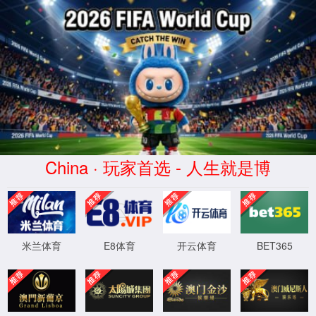
中渚(Zhōngzhǔ)