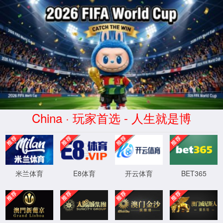
WTS-WAF拦截详情
出现该页面的原因:
1.你的请求是黑客攻击
2.你的请求合法但触发了安全规则,请提交问题反馈
XML 地图