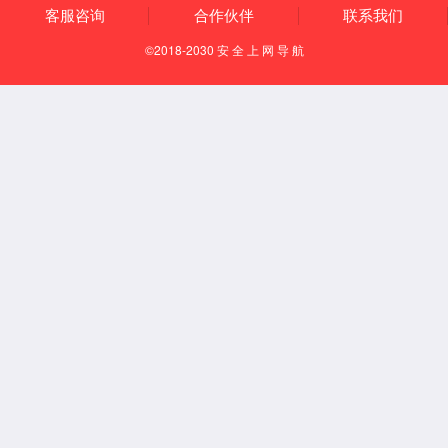
【国际代码】
LR6
【特定穴】
郄穴
【定位】
在小腿内侧，当足内踝尖上7寸，胫骨内侧面的中央。
【取穴方法】
坐位或仰卧位。取一标有二等分线的弹性皮筋，将皮筋的
两端分别与内踝尖及胫骨内侧髁（膝关节上下、小腿上端