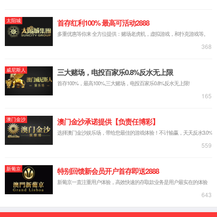
【所属经络】
足厥阴肝经