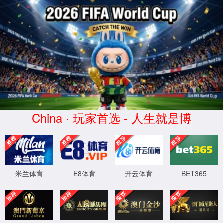
WTS-WAF拦截详情
出现该页面的原因:
1.你的请求是黑客攻击
2.你的请求合法但触发了安全规则,请提交问题反馈
XML 地图