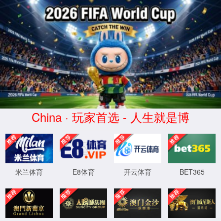
臑会(Nàohuì)