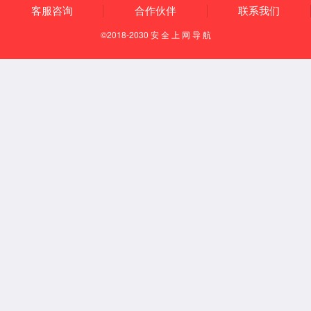
穴。
【调理症状】
①咳嗽，气喘；②肩背痛；③疟疾，热病。
【艾灸参数】
隔物灸仪艾灸时间：30-40分钟；温度：38-50℃；
艾条悬灸时间：5-10分钟；
艾炷灸时间：3-5壮。
【经验应用】
现代常用于调理支气管炎、支气管哮喘、肋间神经痛等。
配定喘、膻中调理咳喘。