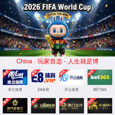
辄筋(Zhéjīn)