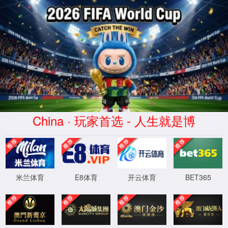
阑尾(Lánwěi)