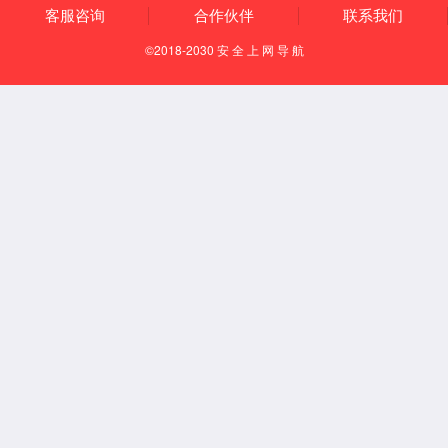
【所属经络】
经外奇穴
【国际代码】
EX-LE7
【定位】