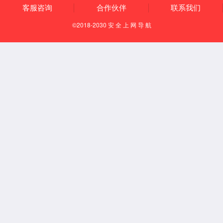
【所属经络】
足少阳胆经
【国际代码】
GB35