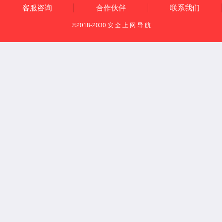
【所属经络】
足太阳膀胱经
【国际代码】
BL58
【特定穴】
络穴
【定位】
在小腿后面，当外踝后，昆仑穴直上7寸，承山外下方1寸
处。