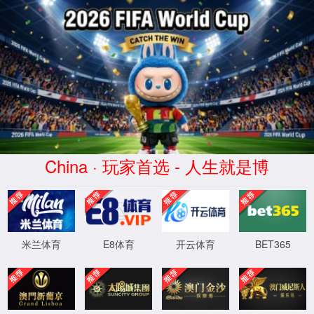
WTS-WAF拦截详情
出现该页面的原因:
1.你的请求是黑客攻击
2.你的请求合法但触发了安全规则,请提交问题反馈
XML 地图