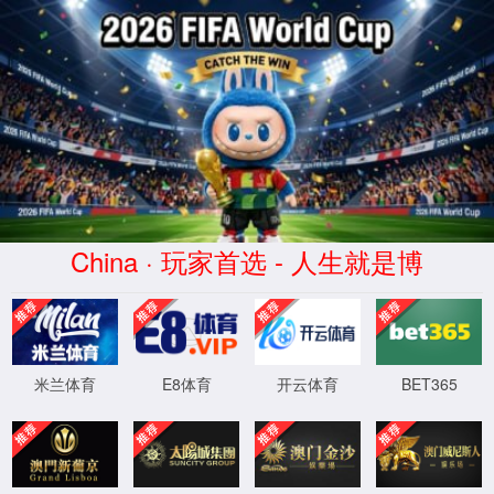
髋骨(Kuāngǔ)