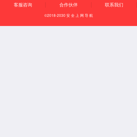
【所属经络】
经外奇穴
【国际代码】
EX-LE1
【定位】
仰卧。在大腿前面下部，当梁丘穴两旁各1.5寸处，一侧2