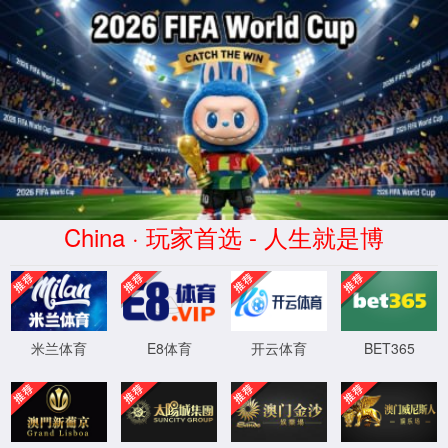
鱼腰(Yúyāo)