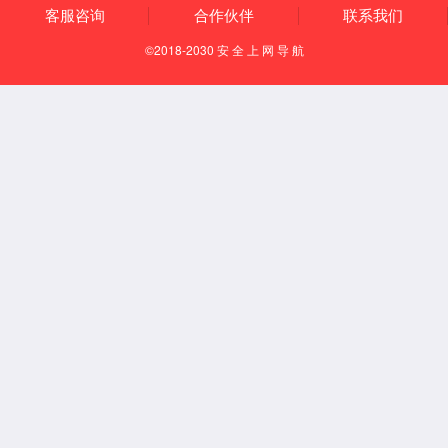
【所属经络】
经外奇穴
【国际代码】
EX-HN4
【定位】
正坐或仰卧位。在额部，瞳孔直上，眉毛中。
【取穴方法】
正坐或仰卧位，直视前方。从瞳孔直上眉毛中，即为本
穴。