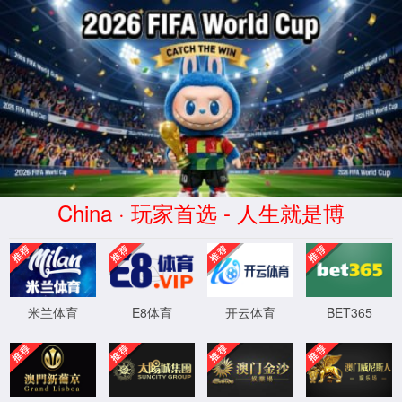
养老(Yǎnglǎo)