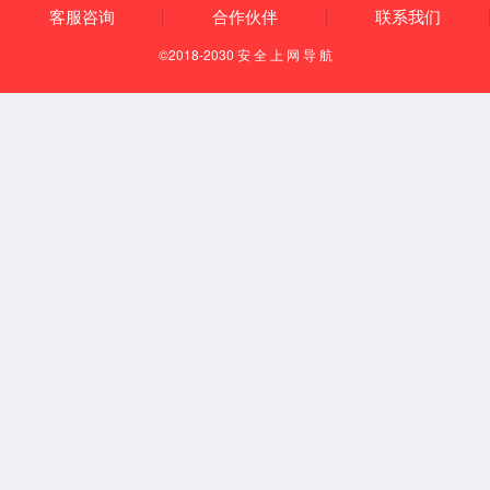
SI6
【特定穴】
郄穴
【定位】
在前臂背面尺侧，当尺骨小头近端桡侧凹陷中。
【取穴方法】
第1步：屈肘，掌心向胸；
第2步：在手腕部小指侧可摸到一凸起的高骨；
第3步：沿高骨的最高点往大拇指侧（桡侧）推，可触及
一骨缝，即为本穴。