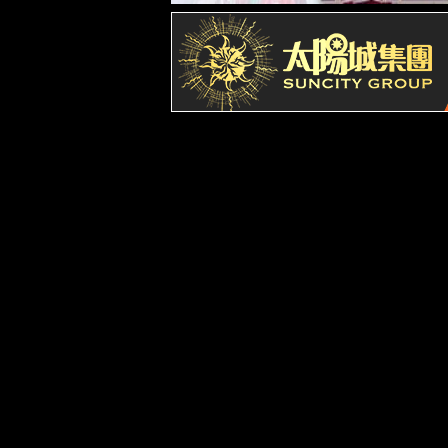
【所属经络】
经外奇穴
【国际代码】
【定位】
在额部，眉弓中点，眶上缘下。
【取穴方法】
额部，眉弓中点，眶上缘下方凹陷处，即为本穴。
【调理症状】