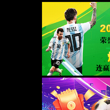
上明(Shàngmíng)