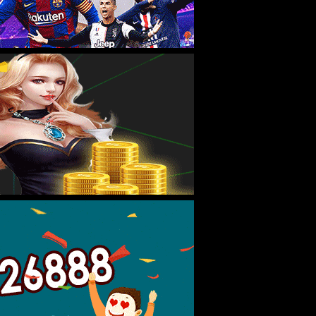
足大趾不用，身体皆重。
机调理痛经；太白、公孙、三阴交、阴陵泉、大横调理脾胃病
包调理胸胁痛。