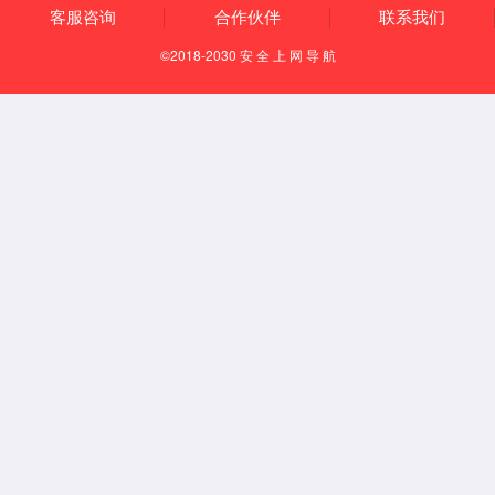
【所属经络】
足太阴脾经
【国际代码】
SP9
【特定穴】
合穴
【定位】