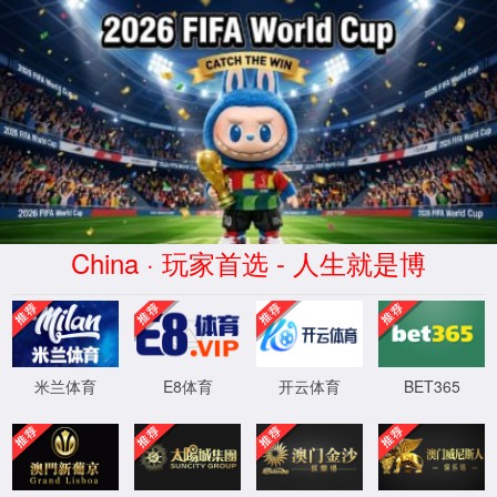
阴陵泉(Yīnlíngquán)