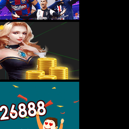
发布日期：2026-02-07
开渠道（如公众号、官网），
法深受百姓欢迎！
湖北电视台：专家现场演示“yh533388银河官网罐：专家现场演示“yh533388银河官网罐”推拿，防治儿童咳嗽，家长在家也能做