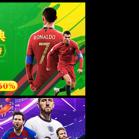
h533388银河官