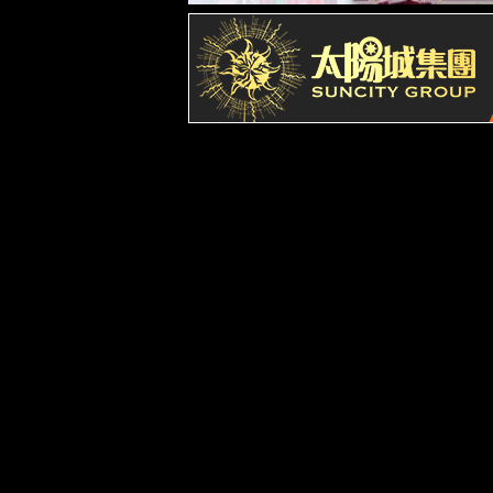
12
无锡市中医医院：y
13
大冶市中医医院：揭
14
澧县中医医院：三伏
15
河池市第三人民医
16
商丘市中医院yh5
17
红花岗区中医医院：