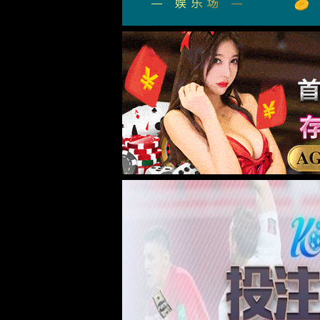
4
湖北卫视：小朋友
5
明医港：锦旗里的
6
阳江市妇幼保健院
7
融水苗族自治县中医
8
融安县中医医院：妇
9
石门县中医医院：冬
10
湖南中医药高等专
11
杭州临平妇产医院：