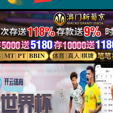
怕吃药怎么办？yh533388银河官网罐小儿推拿来帮您
中医温度，德州明医港医术精湛驱病痛获患者点赞
：三伏天正是冬病夏治的好时机，试试这个yh533388银河官网
医院：yh533388银河官网罐邂逅科普
科开展yh533388银河官网罐疗法
病夏治yh533388银河官网罐
科学：匠星璀璨，中医学院展示
yh533388银河官网罐的诞生，实现七合一