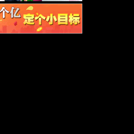
银河官网罐疗法深
发布日期：2026-04-20
开渠道（如公众号、官网），