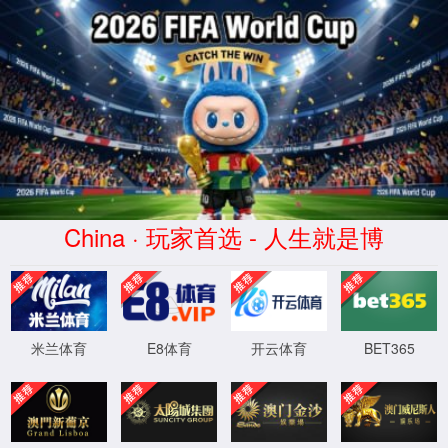
>>
非遗传承
>>
非遗示范店/单位