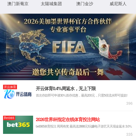
锡山区云林瑞香美容院
区域：江苏省
证书编号：FY320101
经评选，认定为“yh533388银河官网罐疗法非遗传承示
范店”
锡山区云林瑞香美容院成立于2016年5月20日，是一家
以健康为主的美容会所。2016年成为中医药管理局亚健
康专业调理项目“yh533388银河官网罐”的推广单位。目
前提供的yh533388银河官网罐疗法项目有：颈肩部、
腰背部、腹部、四肢部、胸腹部等。店内顾客普及率
90%以上，顾客评价良好，专业服务舒适，效果明显。