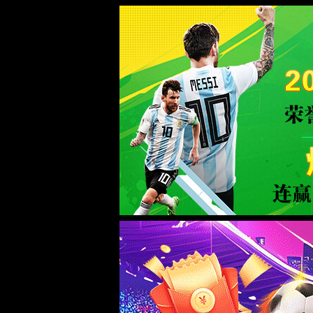
>>
非遗传承
>>
非遗示范店/单位
姑苏区赫丽美容部
区域：
证书编号：FY320111
经评选，认定为“yh533388银河官网罐疗法非遗
传承示范店”
走进非遗
更多