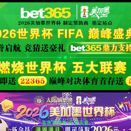
【赫·本】美容健康管理中心是2016年成立，是一家专
了、目前在苏州拥有8家直营店。赫丽美容店是其中一家，
容师
有6位，yh533388银河官网罐操作熟练，主要已做身
yh533388银河官网罐。
地址：苏州市广济南路219号（天虹商场）B1-NO.030-3