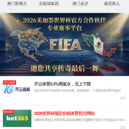
招远yh533388银河官网罐美容养生健康管
理中心
区域：山东省
证书编号：FY370101
经评选，认定为“yh533388银河官网罐疗法非遗传承示