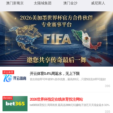
经评选，认定为“yh533388银河官网罐疗法非遗传承示
范店”
健中康推拿遵循古法，融合现代健康理论，秉承“以人
为本、天人合一”的理念，运用推拿、正骨、整脊、艾
灸、拔罐、刮痧等方式帮您疏通经络淤堵点，让气血更
加流畅，以缓解疼痛，改善身体状态，提升健康水平。
我们的老师大多受过名师指点、技艺精湛，且具备丰富
的实践经验，可以根据个体的症状及疼痛点等情况量身
定制方案，注重效果和安全性，同时倡导在享受的过程
中培养正确的健康理念。在当下越发注重健康的社会背
景下，健中康古法推拿受到越来越多人的信赖和青睐。
本店有5位从事yh533388银河官网罐项目专业调理师，
主要开展项目有yh533388银河官网肩颈、yh533388银
河官网脾肺、yh533388银河官网头疗、腰背调理、肝