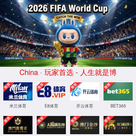
>>
非遗传承
>>
非遗示范店/单位
湖南健中康中医门诊有限公司
区域：湖南省
证书编号：FY430102